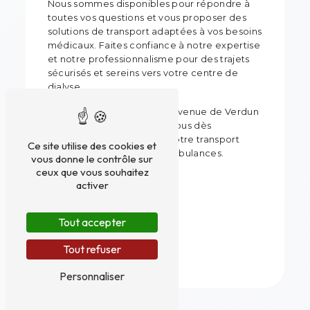
Nous sommes disponibles pour répondre à
toutes vos questions et vous proposer des
solutions de transport adaptées à vos besoins
médicaux. Faites confiance à notre expertise
et notre professionnalisme pour des trajets
sécurisés et sereins vers votre centre de
dialyse.
Nous sommes situés au 77 Avenue de Verdun
94000 Créteil. Contactez-nous dès
aujourd'hui pour réserver votre transport
Ce site utilise des cookies et
dialysé avec Arc-en-Ciel Ambulances.
vous donne le contrôle sur
ceux que vous souhaitez
activer
En savoir plus
Tout accepter
Contactez-nous
Tout refuser
Personnaliser